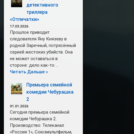
детективного
триллера
«Отпечатки»
17.03.2026
Прошлое приводит
следователя Яну Князеву в
родной Заречный, потрясённый
серией жестоких убийств. Она
не может оставаться в
стороне: дело как-то …
Читать Дальше »
Премьера семейной
комедии Чебурашка
2
01.01.2026
Сегодня премьера семейной
комедии Чебурашка 2.
Производство: Телеканал
«Россия 1», Союзмультфильм,