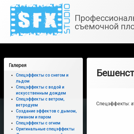
SfxStudio.ru
Профессионал
съемочной пл
Перейти
к
Левая
Галерея
содержимому
Бешенст
боковая
Спецэффекты со снегом и
льдом
панель
Спецэффекты с водой и
искусственным дождем
Спецэффекты с ветром,
Спецэффекты: а
ветродуем
Создание эффектов с дымом,
туманом и паром
Спецэффекты с огнем
Оригинальные спецэффекты