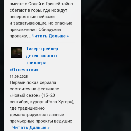
вместе с Соней и Гришей тайно
сбегают в горы, где их ждут
невероятные пейзажи
и захватывающие, но опасные
приключения. Обнаружив
пропажу, …
Читать Дальше »
Тизер-трейлер
детективного
триллера
«Отпечатки»
11.09.2025
Первый показ сериала
состоится на фестивале
«Новый сезон» (15–20
сентября, курорт «Роза Хутор»),
где традиционно
демонстрируются главные
премьерные проекты ведущих
…
Читать Дальше »