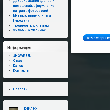
Декорирование зданий и
помещений, оформление
витрин и фотосессий
Музыкальные клипы и
Передачи
Трейлеры к фильмам
Фильмы о фильмах
Атмосферные
Информация
SHOWREEL
О нас
Каток
Контакты
Новости
Трейлер