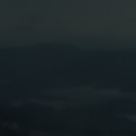
фильмах
Новости
Контакты
Продажа
искусственног
снега
О
нас