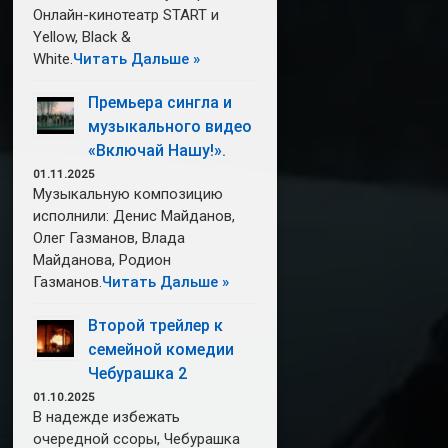
Онлайн-кинотеатр START и
Yellow, Black &
White.
Читать Дальше »
Премьера сингла и
музыкального видео
«Включай Нашу!».
01.11.2025
Музыкальную композицию
исполнили: Денис Майданов,
Олег Газманов, Влада
Майданова, Родион
Газманов.
Читать Дальше »
Второй трейлер к
семейной комедии
Чебурашка 2
01.10.2025
В надежде избежать
очередной ссоры, Чебурашка