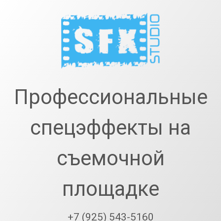
Перейти
к
содержимому
SfxStudio.r
Профессиональные
спецэффекты на
съемочной
площадке
+7 (925) 543-5160
Тел: