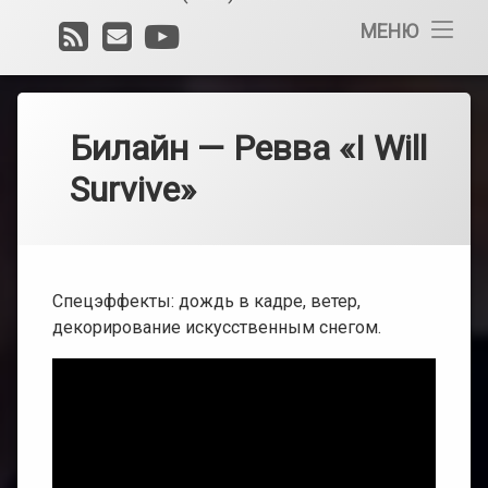
RSS
E-
YouTube
Спецэффек
МЕНЮ
со
mail
снегом
и
льдом
Билайн — Ревва «I Will
Спецэффек
с
Survive»
водой
и
искусствен
дождем
Спецэффек
Спецэффекты: дождь в кадре, ветер,
с
ветром,
декорирование искусственным снегом.
ветродуем
Создание
эффектов
с
дымом,
туманом
и