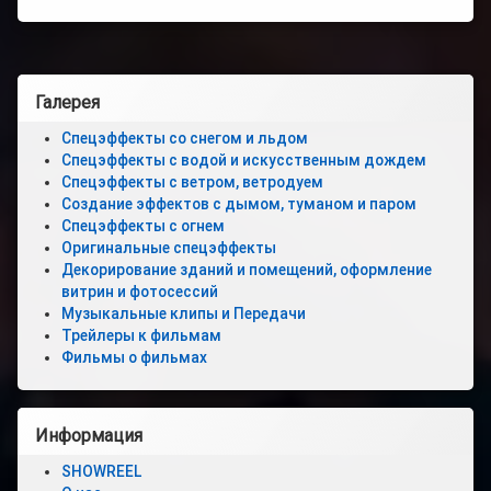
Новости
Контакты
Левая
Галерея
Продажа
боковая
искусственн
Спецэффекты со снегом и льдом
снега
Спецэффекты с водой и искусственным дождем
панель
Спецэффекты с ветром, ветродуем
О
Создание эффектов с дымом, туманом и паром
нас
Спецэффекты с огнем
Оригинальные спецэффекты
Декорирование зданий и помещений, оформление
витрин и фотосессий
Музыкальные клипы и Передачи
Трейлеры к фильмам
Фильмы о фильмах
Информация
SHOWREEL