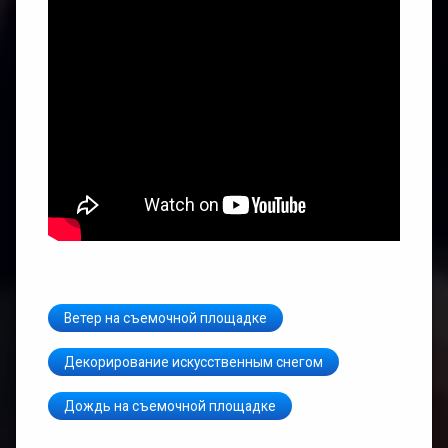
паром
Спецэффек
с
огнем
Оригинальн
спецэффек
Музыкальн
клипы
и
Передачи
Трейлеры
к
Ветер на съемочной площадке
фильмам
Декорирование искусственным снегом
Фильмы
о
Дождь на съемочной площадке
фильмах