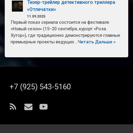
Тизер-трейлер детективного триллера
«Отпечатки»
11.09.2025
Первый показ сериала состоится на фестивале
«Новый сезон» (15–20 сентября, курорт «Роза
Хутор»), где традиционно демонстрируются главные
премьерные проекты ведущих …
Читать Дальше »
Тел:
+7 (925) 543-5160
RSS
E-
YouTube
mail
© SfxStudio.ru. Все права защищены.