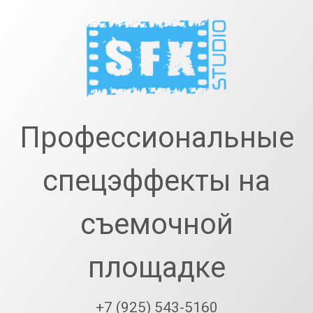
Перейти
к
содержимому
SfxStudio.r
Профессиональные
спецэффекты на
съемочной
площадке
+7 (925) 543-5160
Тел: