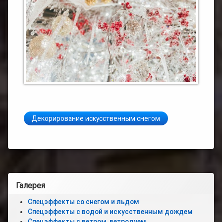
Декорирование искусственным снегом
Левая
Галерея
боковая
Спецэффекты со снегом и льдом
Спецэффекты с водой и искусственным дождем
панель
Спецэффекты с ветром, ветродуем