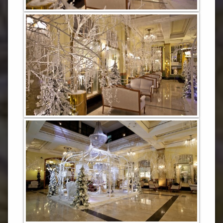
Новости
Контакты
Продажа
искусственн
снега
О
нас