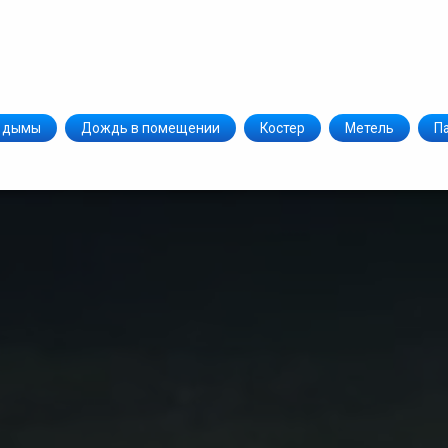
 дымы
Дождь в помещении
Костер
Метель
П