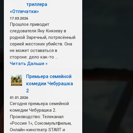
триллера
«Отпечатки»
17.03.2026
Прошлое приводит
следователя Яну Князеву в
родной Заречный, потрясённый
серией жестоких убийств. Она
не может оставаться в
стороне: дело как-то …
Читать Дальше »
Премьера семейной
комедии Чебурашка
2
01.01.2026
Сегодня премьера семейной
комедии Чебурашка 2.
Производство: Телеканал
«Россия 1», Союзмультфильм,
Онлайн-кинотеатр START и