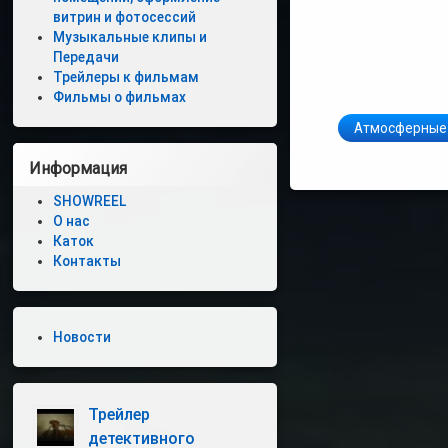
витрин и фотосессий
Музыкальные клипы и
Передачи
Трейлеры к фильмам
Фильмы о фильмах
Атмосферные
Информация
SHOWREEL
О нас
Каток
Контакты
Новости
Трейлер
детективного