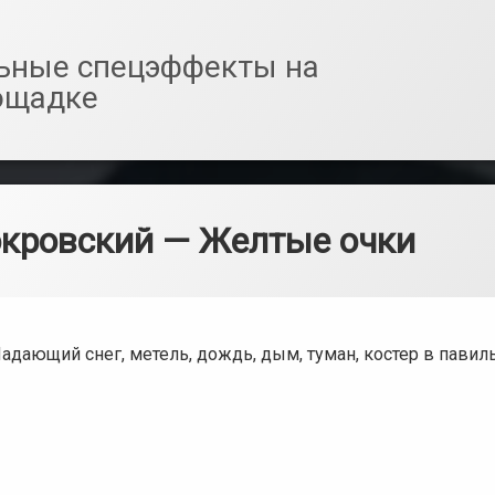
ьные спецэффекты на
ощадке
кровский — Желтые очки
дающий снег, метель, дождь, дым, туман, костер в павил