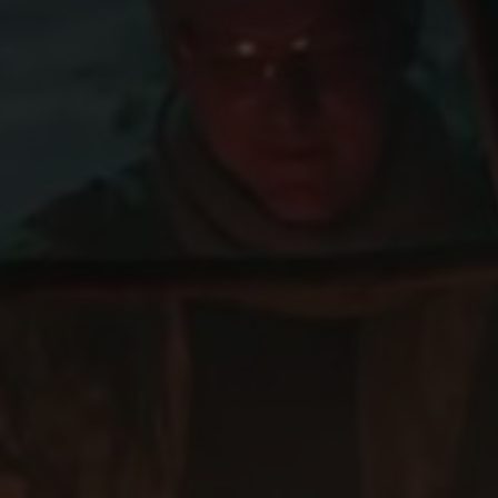
фильмах
Новости
Контакты
Продажа
искусственног
снега
О
нас