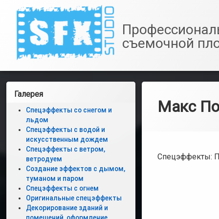
SfxStudio.ru
Профессионал
съемочной пл
Перейти
к
Левая
Галерея
содержимому
Макс По
боковая
Спецэффекты со снегом и
льдом
панель
Спецэффекты с водой и
искусственным дождем
Спецэффекты с ветром,
Спецэффекты: Па
ветродуем
Создание эффектов с дымом,
туманом и паром
Спецэффекты с огнем
Оригинальные спецэффекты
Декорирование зданий и
помещений, оформление