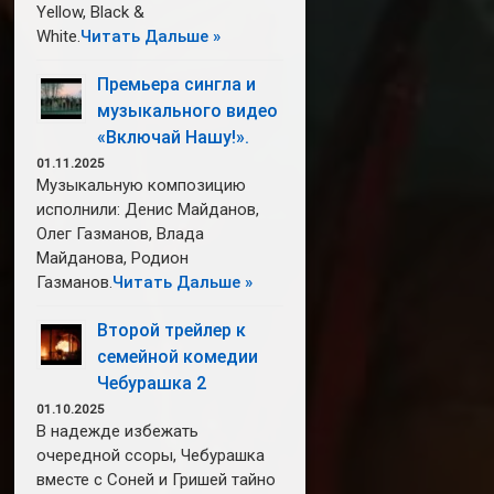
Yellow, Black &
White.
Читать Дальше »
Премьера сингла и
музыкального видео
«Включай Нашу!».
01.11.2025
Музыкальную композицию
исполнили: Денис Майданов,
Олег Газманов, Влада
Майданова, Родион
Газманов.
Читать Дальше »
Второй трейлер к
семейной комедии
Чебурашка 2
01.10.2025
В надежде избежать
очередной ссоры, Чебурашка
вместе с Соней и Гришей тайно