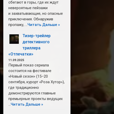
сбегают в горы, где их ждут
невероятные пейзажи
и захватывающие, но опасные
приключения. Обнаружив
пропажу, …
Читать Дальше »
Тизер-трейлер
детективного
триллера
«Отпечатки»
11.09.2025
Первый показ сериала
состоится на фестивале
«Новый сезон» (15–20
сентября, курорт «Роза Хутор»),
где традиционно
демонстрируются главные
премьерные проекты ведущих
…
Читать Дальше »