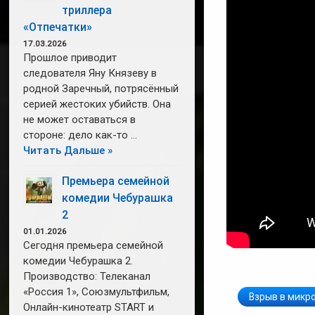
триллера
«Отпечатки»
17.03.2026
Прошлое приводит
следователя Яну Князеву в
родной Заречный, потрясённый
серией жестоких убийств. Она
не может оставаться в
стороне: дело как-то …
Читать Дальше »
Премьера семейной
комедии Чебурашка
2
01.01.2026
Сегодня премьера семейной
комедии Чебурашка 2.
Производство: Телеканал
«Россия 1», Союзмультфильм,
Взрыв в микр
Онлайн-кинотеатр START и