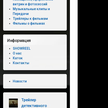
витрин и фотосессий
Музыкальные клипы и
Передачи
Трейлеры к фильмам
Фильмы о фильмах
Информация
SHOWREEL
О нас
Каток
Контакты
Новости
Трейлер
детективного