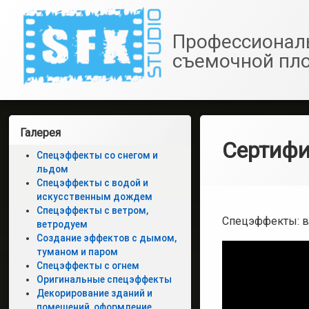
SfxStudio.ru
Профессионал
съемочной пл
Перейти
к
Левая
Галерея
содержимому
Сертифи
боковая
Спецэффекты со снегом и
льдом
панель
Спецэффекты с водой и
искусственным дождем
Спецэффекты с ветром,
Спецэффекты: 
ветродуем
Создание эффектов с дымом,
туманом и паром
Спецэффекты с огнем
Оригинальные спецэффекты
Декорирование зданий и
помещений, оформление