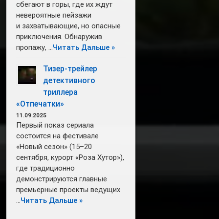
сбегают в горы, где их ждут
невероятные пейзажи
и захватывающие, но опасные
приключения. Обнаружив
пропажу, …
Читать Дальше »
Тизер-трейлер
детективного
триллера
«Отпечатки»
11.09.2025
Первый показ сериала
состоится на фестивале
«Новый сезон» (15–20
сентября, курорт «Роза Хутор»),
где традиционно
демонстрируются главные
премьерные проекты ведущих
…
Читать Дальше »