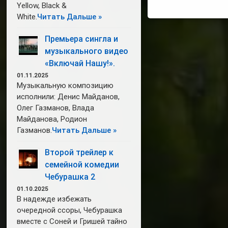
Yellow, Black &
White.
Читать Дальше »
Премьера сингла и
музыкального видео
«Включай Нашу!».
01.11.2025
Музыкальную композицию
исполнили: Денис Майданов,
Олег Газманов, Влада
Майданова, Родион
Газманов.
Читать Дальше »
Второй трейлер к
семейной комедии
Чебурашка 2
01.10.2025
В надежде избежать
очередной ссоры, Чебурашка
вместе с Соней и Гришей тайно