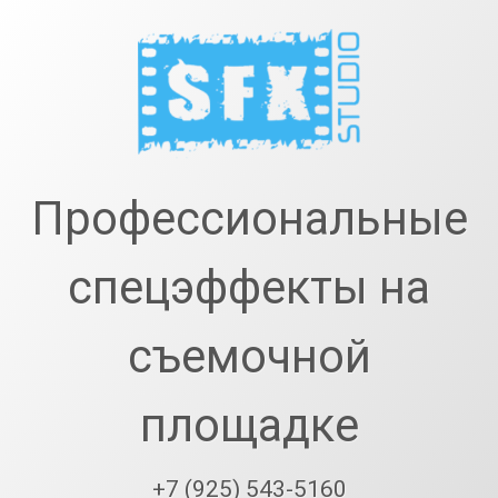
Перейти
к
содержимому
SfxStudio.r
Профессиональные
спецэффекты на
съемочной
площадке
+7 (925) 543-5160
Тел: