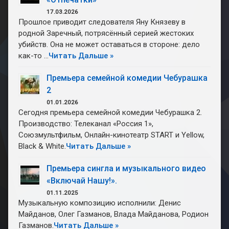
Новости
17.03.2026
Прошлое приводит следователя Яну Князеву в
Контакты
родной Заречный, потрясённый серией жестоких
убийств. Она не может оставаться в стороне: дело
Продажа
как-то …
Читать Дальше »
искусственн
снега
Премьера семейной комедии Чебурашка
2
О
01.01.2026
нас
Сегодня премьера семейной комедии Чебурашка 2.
Производство: Телеканал «Россия 1»,
Союзмультфильм, Онлайн-кинотеатр START и Yellow,
Black & White.
Читать Дальше »
Премьера сингла и музыкального видео
«Включай Нашу!».
01.11.2025
Музыкальную композицию исполнили: Денис
Майданов, Олег Газманов, Влада Майданова, Родион
Газманов.
Читать Дальше »