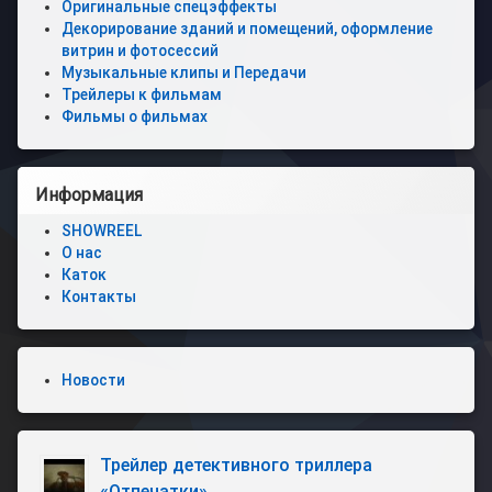
Оригинальные спецэффекты
паром
Декорирование зданий и помещений, оформление
витрин и фотосессий
Спецэффек
Музыкальные клипы и Передачи
с
Трейлеры к фильмам
огнем
Фильмы о фильмах
Оригинальн
спецэффек
Информация
Музыкальн
SHOWREEL
клипы
О нас
и
Передачи
Каток
Контакты
Трейлеры
к
фильмам
Новости
Фильмы
о
фильмах
Трейлер детективного триллера
«Отпечатки»