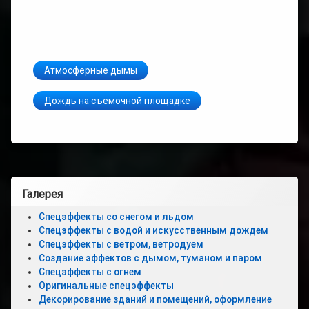
паром
Спецэффек
с
огнем
Атмосферные дымы
Оригинальн
Дождь на съемочной площадке
спецэффек
Музыкальн
клипы
и
Передачи
Левая
Галерея
Трейлеры
боковая
к
Спецэффекты со снегом и льдом
фильмам
Спецэффекты с водой и искусственным дождем
панель
Спецэффекты с ветром, ветродуем
Создание эффектов с дымом, туманом и паром
Фильмы
о
Спецэффекты с огнем
фильмах
Оригинальные спецэффекты
Декорирование зданий и помещений, оформление