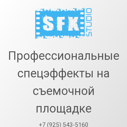
Перейти
к
содержимому
SfxStudio.r
Профессиональные
спецэффекты на
съемочной
площадке
+7 (925) 543-5160
Тел: