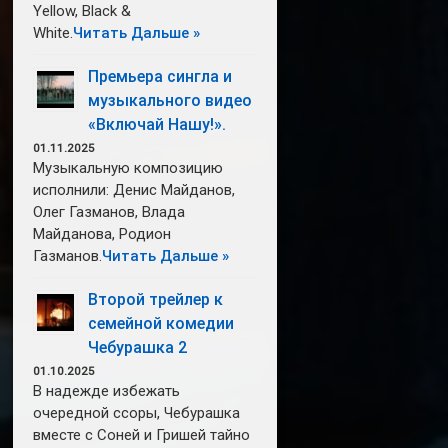
Yellow, Black &
White.
Читать Дальше »
Премьера сингла и
музыкального видео
«Включай Нашу!».
01.11.2025
Музыкальную композицию
исполнили: Денис Майданов,
Олег Газманов, Влада
Майданова, Родион
Газманов.
Читать Дальше »
Второй трейлер к
семейной комедии
Чебурашка 2
01.10.2025
В надежде избежать
очередной ссоры, Чебурашка
вместе с Соней и Гришей тайно