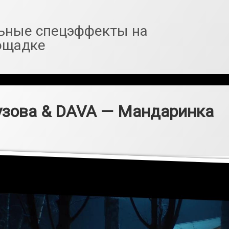
ьные спецэффекты на
ощадке
узова & DAVA — Мандаринка