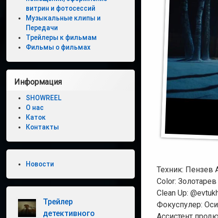
витрин и фотосессий
Музыкальные клипы и
Передачи
Трейлеры к фильмам
Фильмы о фильмах
Информация
SHOWREEL
О нас
Каток
Контакты
Новости
Техник: Пензев 
Color: Золотаре
Clean Up: @evtuk
Трейлер
Фокуспулер: Ос
детективного
Ассистент продю