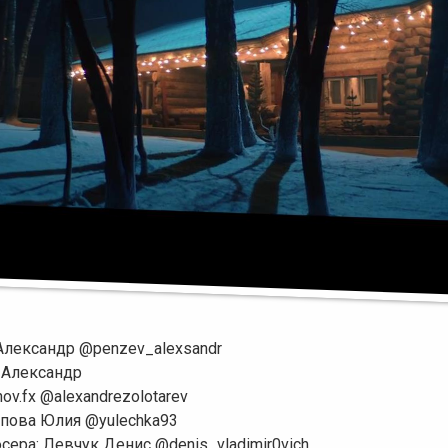
Александр @penzev_alexsandr
в Александр
hov.fx @alexandrezolotarev
ипова Юлия @yulechka93
сера: Левчук Денис @denis_vladimir0vich