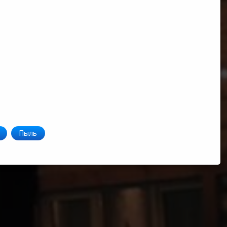
фильмах
Новости
Контакты
Продажа
искусственног
снега
О
нас
Пыль