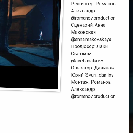
дымом,
Режиссер: Романов
туманом
Александр
и
паром
@romanov.production
Сценарий: Анна
Спецэффекты
Маковская
с
@anna.makovskaya
огнем
Продюсер: Лаки
Светлана
Оригинальные
спецэффекты
@svetlanalucky
Оператор: Данилов
Музыкальные
Юрий @yuri_danilov
клипы
Монтаж: Романов
и
Передачи
Александр
@romanov.production
Трейлеры
к
фильмам
Фильмы
о