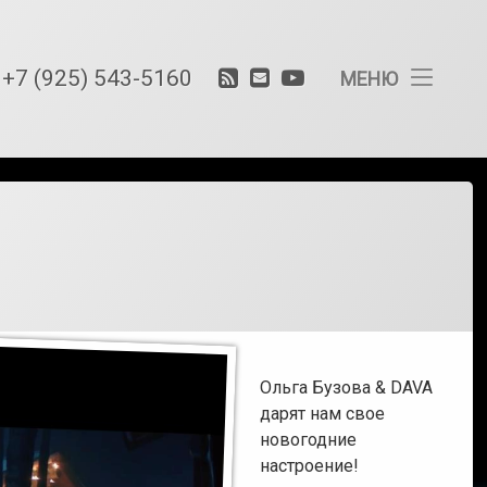
RSS
E-
YouTube
Тел:
+7 (925) 543-5160
Спецэффекты
МЕНЮ
со
mail
снегом
и
льдом
Спецэффекты
с
водой
и
искусственны
дождем
Спецэффекты
с
ветром,
Ольга Бузова & DAVA
ветродуем
дарят нам свое
новогодние
Создание
эффектов
настроение!
с