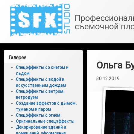
SfxStudio.ru
Профессионал
съемочной пл
Перейти
к
Левая
Галерея
содержимому
Ольга Б
боковая
Спецэффекты со снегом и
льдом
панель
30.12.2019
Спецэффекты с водой и
искусственным дождем
Спецэффекты с ветром,
ветродуем
Создание эффектов с дымом,
туманом и паром
Спецэффекты с огнем
Оригинальные спецэффекты
Декорирование зданий и
помещений, оформление