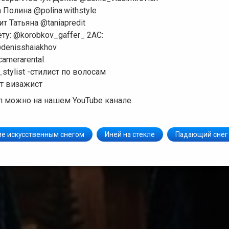
 Полина @polina.withstyle
т Татьяна @taniapredit
ту: @korobkov_gaffer_ 2AC:
denisshaiakhov
ncamerarental
stylist -стилист по волосам
т визажист
 можно на нашем YouTube канале.
е искусственным снегом
Иней на стекле
Падающий снег