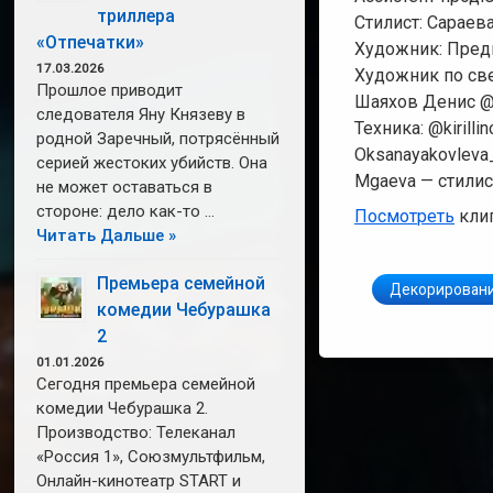
триллера
Стилист: Сараева
«Отпечатки»
Художник: Преди
17.03.2026
Художник по све
Прошлое приводит
Шаяхов Денис @
следователя Яну Князеву в
Техника: @kirilli
родной Заречный, потрясённый
Oksanayakovleva_
серией жестоких убийств. Она
Mgaeva — стилис
не может оставаться в
стороне: дело как-то …
Посмотреть
клип
Читать Дальше »
Премьера семейной
Декорировани
комедии Чебурашка
2
01.01.2026
Сегодня премьера семейной
комедии Чебурашка 2.
Производство: Телеканал
«Россия 1», Союзмультфильм,
Онлайн-кинотеатр START и