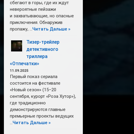
сбегают в горы, где их ждут
невероятные пейзажи
и захватывающие, но опасные
приключения. Обнаружив
пропажу, …
Читать Дальше »
Тизер-трейлер
детективного
триллера
«Отпечатки»
11.09.2025
Первый показ сериала
состоится на фестивале
«Новый сезон» (15–20
сентября, курорт «Роза Хутор»),
где традиционно
демонстрируются главные
премьерные проекты ведущих
…
Читать Дальше »