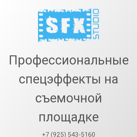
Перейти
к
содержимому
SfxStudio.r
Профессиональные
спецэффекты на
съемочной
площадке
+7 (925) 543-5160
Тел: