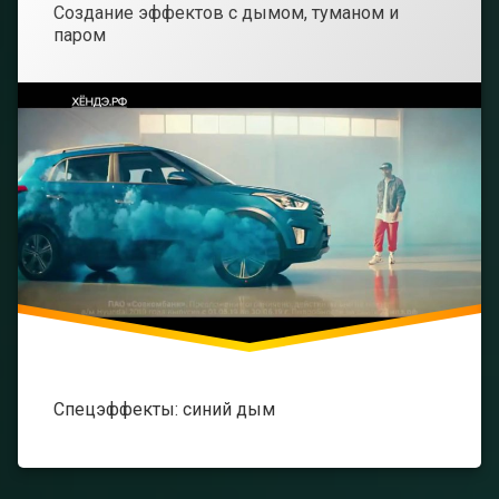
Новости
Рубрики:
Создание эффектов с дымом, туманом и
паром
Контакты
Продажа
искусственн
снега
О
нас
Спецэффекты: синий дым