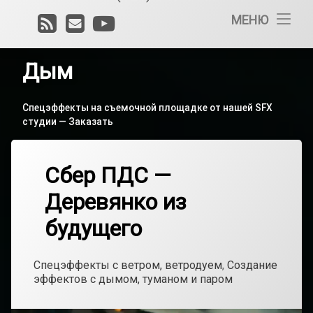
RSS
E-
YouTube
Спецэффек
МЕНЮ
со
mail
снегом
и
льдом
Дым
Спецэффек
с
Спецэффекты на съемочной площадке от нашей SFX
водой
студии —
Заказать
и
искусствен
дождем
Ветер на
Сбер ПДС —
съемочной
площадке
Спецэффек
Деревянко из
с
Дым
ветром,
ветродуем
будущего
Создание
эффектов
Рубрики:
Спецэффекты с ветром, ветродуем
,
Создание
с
эффектов с дымом, туманом и паром
дымом,
туманом
и