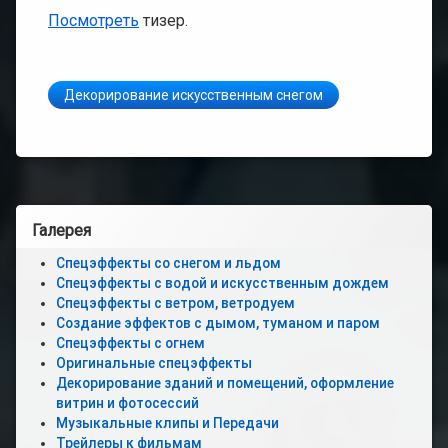
Новости
Посмотреть
тизер.
Контакты
Декорирование искусственным снегом
Продажа
искусственн
снега
О
нас
Левая
Галерея
боковая
Спецэффекты со снегом и льдом
Спецэффекты с водой и искусственным дождем
панель
Спецэффекты с ветром, ветродуем
Создание эффектов с дымом, туманом и паром
Спецэффекты с огнем
Оригинальные спецэффекты
Декорирование зданий и помещений, оформление
витрин и фотосессий
Музыкальные клипы и Передачи
Трейлеры к фильмам