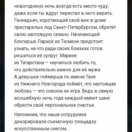
паром
новогоднюю ночь всегда есть место чуду,
даже если ты вдруг перестал в него верить.
Спецэффек
Геннадьич, коротающий свой век в доме
с
огнем
престарелых под Санкт-Петербургом, обретёт
свою настоящую семью. Начинающей
Оригинальн
блогерше Ларисе из Тюмени предстоит
спецэффек
узнать, на что ради своих близких готов
решиться её супруг. Марине
Музыкальн
из Татарстана — научиться любить то,
клипы
и
что действительно важно для её мужа.
Передачи
А девушка-геймерша по имени Таня
из Нижнего Новгорода поймёт, что настоящая
Трейлеры
любовь — это совсем не игра. Ведь в самую
к
фильмам
волшебную ночь года каждый имеет шанс
обрести своё персональное счастье.
Фильмы
Напомним, что наши сотрудники
о
фильмах
декорировали съемочную площадку
искусственным снегом.