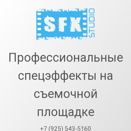
Перейти
к
содержимому
SfxStudio.r
Профессиональные
спецэффекты на
съемочной
площадке
+7 (925) 543-5160
Тел: