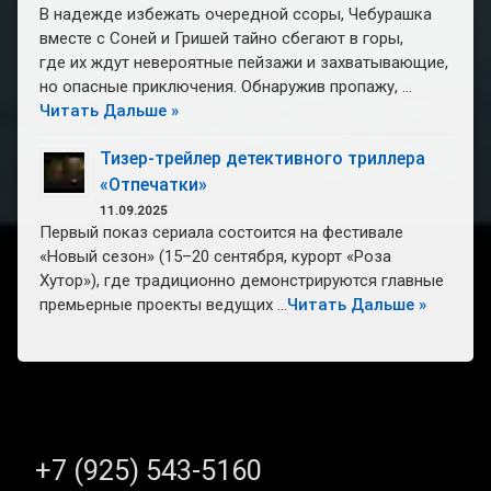
В надежде избежать очередной ссоры, Чебурашка
вместе с Соней и Гришей тайно сбегают в горы,
где их ждут невероятные пейзажи и захватывающие,
но опасные приключения. Обнаружив пропажу, …
Читать Дальше »
Тизер-трейлер детективного триллера
«Отпечатки»
11.09.2025
Первый показ сериала состоится на фестивале
«Новый сезон» (15–20 сентября, курорт «Роза
Хутор»), где традиционно демонстрируются главные
премьерные проекты ведущих …
Читать Дальше »
Тел:
+7 (925) 543-5160