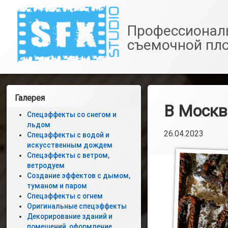
SfxStudio.ru
Профессионал
съемочной пл
Перейти
к
Левая
Галерея
содержимому
В Москв
боковая
Спецэффекты со снегом и
льдом
панель
26.04.2023
Спецэффекты с водой и
искусственным дождем
Спецэффекты с ветром,
ветродуем
Создание эффектов с дымом,
туманом и паром
Спецэффекты с огнем
Оригинальные спецэффекты
Декорирование зданий и
помещений, оформление