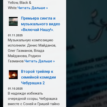
Yellow, Black &
White.
Читать Дальше »
Премьера сингла и
музыкального видео
«Включай Нашу!».
01.11.2025
Музыкальную композицию
исполнили: Денис Майданов,
Олег Газманов, Влада
Майданова, Родион
Газманов.
Читать Дальше »
Второй трейлер к
семейной комедии
Чебурашка 2
01.10.2025
В надежде избежать
очередной ссоры, Чебурашка
вместе с Соней и Гришей тайно