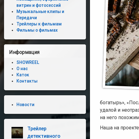
витрин и фотосессий
Музыкальные клипы и
Передачи
Трейлеры к фильмам
Фильмы о фильмах
Информация
SHOWREEL
О нас
Каток
Контакты
богатырь», «Пос
Новости
удалой и неотра
на него похожим
Наша на проекте
Трейлер
детективного