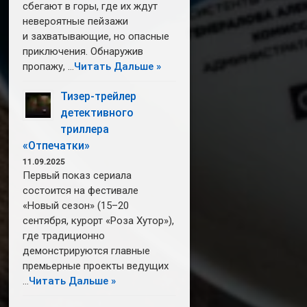
сбегают в горы, где их ждут
невероятные пейзажи
и захватывающие, но опасные
приключения. Обнаружив
пропажу, …
Читать Дальше »
Тизер-трейлер
детективного
триллера
«Отпечатки»
11.09.2025
Первый показ сериала
состоится на фестивале
«Новый сезон» (15–20
сентября, курорт «Роза Хутор»),
где традиционно
демонстрируются главные
премьерные проекты ведущих
…
Читать Дальше »