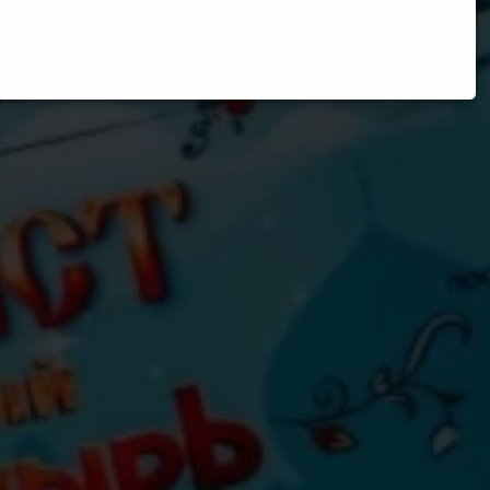
фильмах
Новости
Контакты
Продажа
искусственног
снега
О
нас