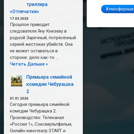
триллера
Атмосферные
«Отпечатки»
17.03.2026
Прошлое приводит
следователя Яну Князеву в
родной Заречный, потрясённый
серией жестоких убийств. Она
не может оставаться в
стороне: дело как-то …
Читать Дальше »
Премьера семейной
комедии Чебурашка
2
01.01.2026
Сегодня премьера семейной
комедии Чебурашка 2.
Производство: Телеканал
«Россия 1», Союзмультфильм,
Онлайн-кинотеатр START и