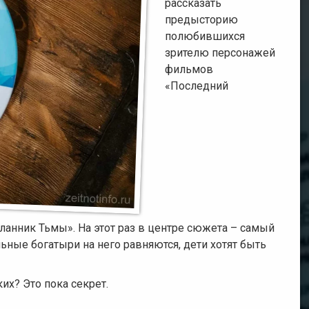
рассказать
дымом,
туманом
предысторию
и
полюбившихся
паром
зрителю персонажей
фильмов
Спецэффекты
с
«Последний
огнем
Оригинальные
спецэффекты
Музыкальные
клипы
и
Передачи
ланник Тьмы». На этот раз в центре сюжета – самый
Трейлеры
ьные богатыри на него равняются, дети хотят быть
к
фильмам
х? Это пока секрет.
Фильмы
о