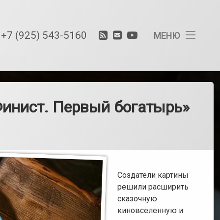
RSS
E-
YouTube
Тел:
+7 (925) 543-5160
Спецэффекты
МЕНЮ
со
mail
снегом
и
льдом
Спецэффекты
с
инист. Первый богатырь»
водой
и
искусственны
дождем
Спецэффекты
с
ветром,
Создатели картины
ветродуем
решили расширить
сказочную
Создание
эффектов
киновселенную и
с